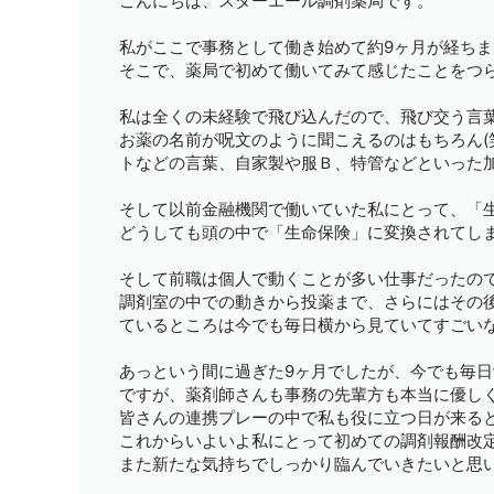
こんにちは、スターエール調剤薬局です。
私がここで事務として働き始めて約9ヶ月が経ちま
そこで、薬局で初めて働いてみて感じたことをつ
私は全くの未経験で飛び込んだので、飛び交う言
お薬の名前が呪文のように聞こえるのはもちろん(
トなどの言葉、自家製や服Ｂ、特管などといった
そして以前金融機関で働いていた私にとって、「
どうしても頭の中で「生命保険」に変換されてしま
そして前職は個人で動くことが多い仕事だったの
調剤室の中での動きから投薬まで、さらにはその
ているところは今でも毎日横から見ていてすごい
あっという間に過ぎた9ヶ月でしたが、今でも毎
ですが、薬剤師さんも事務の先輩方も本当に優し
皆さんの連携プレーの中で私も役に立つ日が来る
これからいよいよ私にとって初めての調剤報酬改
また新たな気持ちでしっかり臨んでいきたいと思