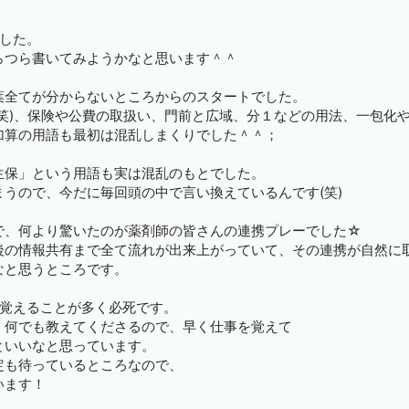
した。
らつら書いてみようかなと思います＾＾
葉全てが分からないところからのスタートでした。
笑)、保険や公費の取扱い、門前と広域、分１などの用法、一包化
加算の用語も最初は混乱しまくりでした＾＾；
生保」という用語も実は混乱のもとでした。
うので、今だに毎回頭の中で言い換えているんです(笑)
で、何より驚いたのが薬剤師の皆さんの連携プレーでした☆
後の情報共有まで全て流れが出来上がっていて、その連携が自然に
なと思うところです。
日覚えることが多く必死です。
く何でも教えてくださるので、早く仕事を覚えて
といいなと思っています。
定も待っているところなので、
います！