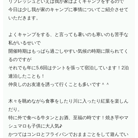
リフレッシュといえば我が家はよくキャンプをするので
今日は少し我が家のキャンプに事情についてご紹介させて
いただきます。
よくキャンプをする、と言っても暑いのも寒いのも苦手な
私がいるせいで
開催時期はもっぱら過ごしやすい気候の時期に限られてく
るのですが
それでも年に
5.6
回はテントを張って宿泊しています！
2
泊
連泊したことも！
仲良しのお友達を誘って行くことも多いです＾＾
木々を眺めながら食事をしたり川に入ったり紅葉を楽しん
だり。
特に外で食べる牛タンとお酒、至福の時です！焼き芋やマ
シュマロも子供に大人気♪
かつてはコンロとフライパンでおままごとをして遊んでい