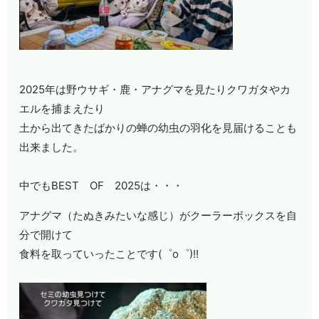
2025
年は野ウサギ・鹿・アナグマを見たりクワガタやカ
エルを捕まえたり
土から出てきたばかりの蝉の幼虫の羽化を見届けることも
出来ました。
中でも
BEST
OF
2025
は・・・
アナグマ（たぬきみたいな感じ）がクーラーボックスを自
分で開けて
食料を取っていったことです
(
゜
o
゜
)!!