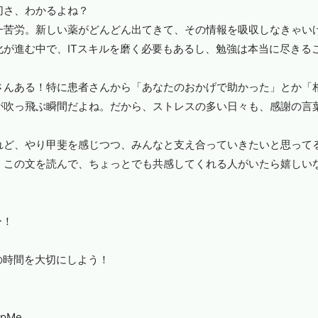
切さ、わかるよね？
一苦労。新しい薬がどんどん出てきて、その情報を吸収しなきゃい
化が進む中で、
IT
スキルを磨く必要もあるし、勉強は本当に尽きる
さんある！特に患者さんから「あなたのおかげで助かった」とか「
が吹っ飛ぶ瞬間だよね。だから、ストレスの多い日々も、感謝の言
れど、やり甲斐を感じつつ、みんなと支え合っていきたいと思って
！この文を読んで、ちょっとでも共感してくれる人がいたら嬉しい
ー！
の時間を大切にしよう！
pMe