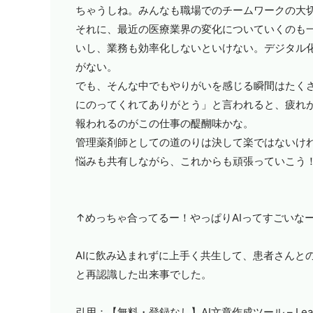
ちゃうしね。みんなも職場でのチームワークの大
それに、最近の医療業界の変化についていくのも
いし、業務も効率化しないといけない。デジタル
がない。
でも、そんな中でもやりがいを感じる瞬間はたく
にのってくれてありがとう」と言われると、疲れ
報われるのがこの仕事の醍醐味かな。
管理薬剤師としての道のりは決して楽ではないけ
悩みも共有しながら、これからも頑張っていこう
↑めっちゃ合ってるー！やっぱり
AI
ってすごいな
AI
に飲み込まれずに上手く共生して、患者さんと
と再認識した出来事でした。
引用：
【無料・登録なし】AI文章作成ツール – Lea