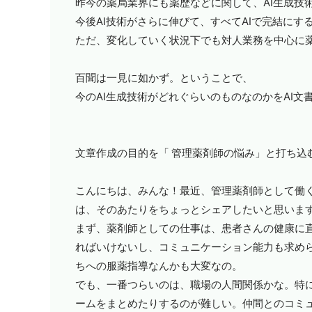
昨今の薬局業界にも薬歴などに関して、
AI
生成技
今後
AI
技術がさらに伸びて、すべて
AI
で完結にす
ただ、変化していく状況下でも対人業務を中心に
百聞は一見に如かず。ということで、
今の
AI
生成技術がどれぐらいのものなのかを
AI
文
文章作成の目的を「
管理薬剤師の悩み」と打ち込
こんにちは、みんな！最近、管理薬剤師として働
は、そのあたりをちょっとシェアしたいと思いま
まず、薬剤師としての仕事は、患者さんの健康に
ればいけないし、コミュニケーション能力も求め
ちへの服薬指導なんかも大変なの。
でも、一番つらいのは、職場の人間関係かな。特
ームをまとめたりするのが難しい。仲間とのコミ