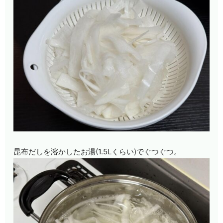
昆布だしを溶かしたお湯(1.5Lくらい)でぐつぐつ。