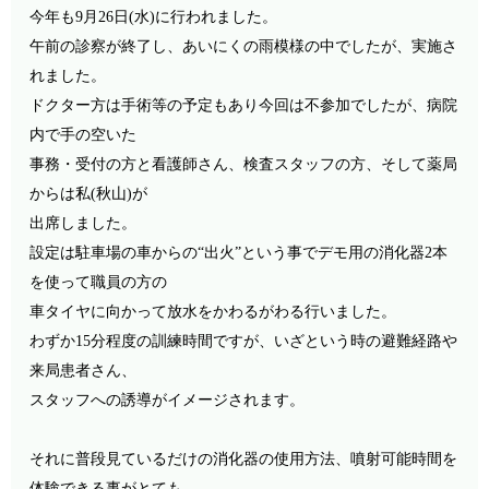
今年も
9
月
26
日(
水)
に行われました。
午前の診察が終了し、あいにくの雨模様の中でしたが、実施さ
れました。
ドクター方は手術等の予定もあり今回は不参加でしたが、病院
内で手の空いた
事務・
受付の方と看護師さん、検査スタッフの方、そして薬局
からは私(
秋山)
が
出席しました。
設定は駐車場の車からの“出火”という事でデモ用の消化器
2
本
を使って職員の方の
車タイヤに向かって放水をかわるがわる行いました。
わずか
15
分程度の訓練時間ですが、いざという時の避難経路や
来局患者さん、
スタッフへの誘導がイメージされます。
それに普段見ているだけの消化器の使用方法、噴射可能時間を
体験できる事がとても