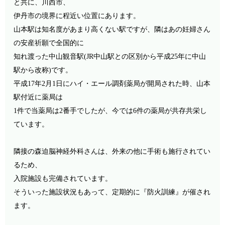
と共に、川西市、
伊丹市の境界に程近い位置にあります。
山本駅は知名度があまり高くない駅ですが、隣はあの妊婦さん
の安産祈願で全国的に
知れ渡った中山観音駅
(JR
中山駅との区別から平成
25
年に中山
駅から改称
)
です。
平成
17
年
2
月
1
日にハイ・エール調剤薬局が開局された時、山本
駅付近に薬局は
1
件で当薬局は
2
番手でしたが、今では
6
件の薬局が共存共栄し
ています。
隣接の森迫脳神経外科さんは、外来の他に手術も施行されてい
るため、
入院施設も完備されています。
そういった施設状況もあって、定期的に
『防火訓練』
が催され
ます。