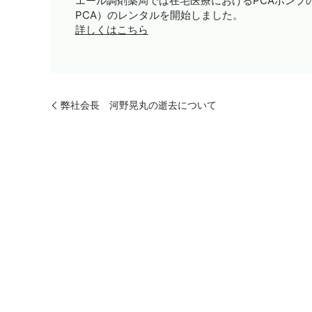
エール調剤薬局では在宅医療における
PCA
ポンプ
PCA
）のレンタルを開始しました。
詳しくはこちら
弊社会長 河野晃丸の逝去について