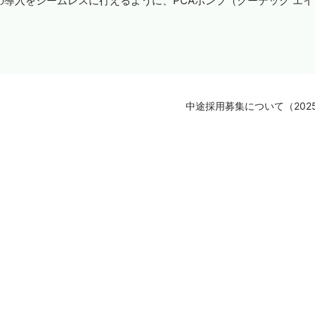
の導入をシームレスに行えるように、
PCA
ポンプ（クーデック エイ
中途採用募集について（202