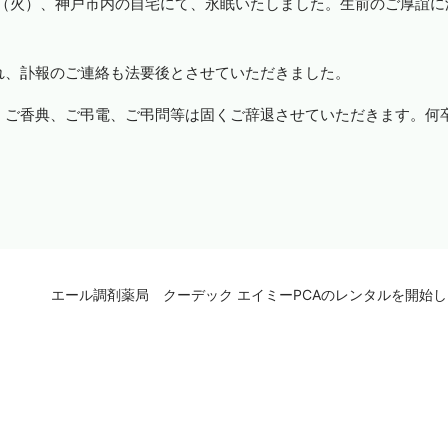
（火）、神戸市内の自宅にて、永眠いたしました。生前のご厚誼に
れ、訃報のご連絡も法要後とさせていただきました。
、ご香典、ご弔電、ご弔問等は固くご辞退させていただきます。何
エール調剤薬局 クーデック エイミーPCAのレンタルを開始