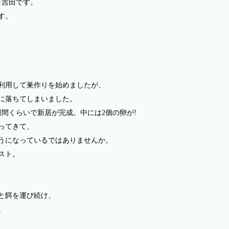
目吉田です。
す。
利用して巣作りを始めましたが、
に落ちてしまいました。
週間くらいで新居が完成。中には
2
個の卵が
!
ってきて、
うになっているではありませんか。
スト。
と餌を運び続け、
。