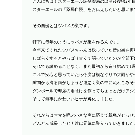
こんにちは！スターエール調剤薬局の出産後復帰
2
年
スターエールの「薬局自慢」をお伝えしたいと思いま
その自慢とはツバメの巣です。
軒下に毎年のようにツバメが巣を作るんです。
今年来てくれたツバメちゃんは残っていた昔の巣を再
しばらくするとやっぱり古くて弱っていたのか全部下
それでも諦めることなく、また最初から造り始めて
1
これで安心と思っていたら今度は横なぐりの大雨がや
隙間から滴る雨がちょうど運悪く巣の中に流れこみそ
ダンボールで即席の雨除けを作ってちょっとだけアシ
そして無事にかわいいヒナが孵化しました。
それからはママを呼ぶ小さな声に応えて親鳥がせっせ
どんどん成長したヒナ達は元気に巣立っていきました