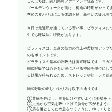
こんにちは。調剤薬局ファーマシー住吉です。
ゴールデンウィークが明け、梅雨の時期がやって
季節の変わり目による体調不良、新生活の疲れ等
今日は最近私が通っている習い事、ピラティスに
中でも呼吸法に特徴があります。
ピラティスは、全身の筋力の向上や柔軟性アップ
のもポイントです。
ピラティスの基本の呼吸法は胸式呼吸です。ヨガ
胸式呼吸では心身を活発にさせる神経を優位にし
る効果が得られるため、ストレッチや筋トレと組
胸式呼吸の正しいやり方は以下の通りです。
①背筋を伸ばし、肺を広げやすいように姿勢を正
②足元から空気を吸い上げて肋骨が広がるように
③肩を落としてため息をつくように、ゆっくりと