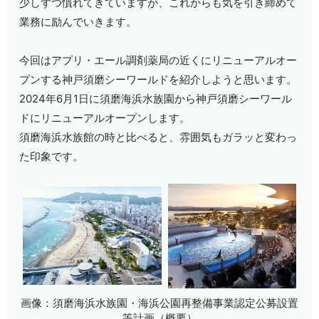
少しずつ慣れてきていますが、これからも気を引き締めて
業務に励んでいきます。
今回はアプリ・エール調剤薬局の近くにリニューアルオー
プンする神戸須磨シーワールドを紹介しようと思います。
2024
年
6
月
1
日に須磨海浜水族園から神戸須磨シーワール
ドにリニューアルオープンします。
須磨海浜水族館の時と比べると、雰囲気もガラッと変わっ
た印象です。
画像：須磨海浜水族園・海浜公園再整備事業認定公募設置
等計画（概要）