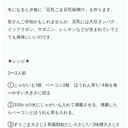
冬になると夕食に「豆乳ごま豆乳味噌汁」を作ります。
皆さんご存知かもしれませんが、豆乳には大豆タンパク、
イソフラボン、サポニン、レシチンなどが含まれていてと
ても身体にいいのです。
★レシピ★
2
〜
3
人前
①じゃがいも
1
個 ベーコン
2
枚 ほうれん草
1
／
4
袋を食
べやすい大きさに切る
②
300c c
の水にじゃがいも入れて沸騰させる。沸騰した
らベーコンとほうれん草を入れる。
③すりごま大さじ
2
和風顆粒だし小さじ
1
／
2
味噌大さじ
2